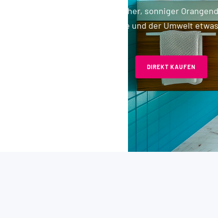
Zurück bleibt nur ein frischer, sonniger Orange
Gefühl, deinem Zuhause und der Umwelt etwas
DIREKT KAUFEN