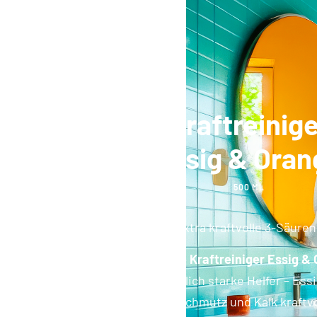
Kraftreinig
Essig & Oran
500 ML
Der extra kraftvolle 3-Säuren
Mit dem
HEITMANN pure Kraftreiniger Essig &
Wohlfühlmoment. Drei natürlich starke Helfer – Ess
– wirken zusammen, um Schmutz und Kalk kraftvol