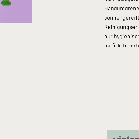
Handumdrehen.
sonnengereif
Reinigungserl
nur hygienisc
natürlich und 