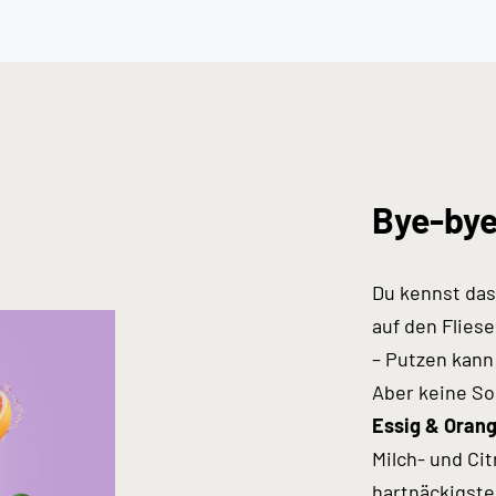
Bye-bye
Du kennst das
auf den Flies
– Putzen kann
Aber keine So
Essig & Oran
Milch- und Cit
hartnäckigst