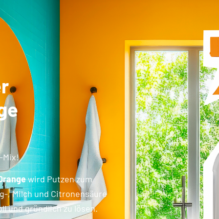
er
ge
-Mix!
 Orange
wird Putzen zum
ig-, Milch und Citronensäure
l und gründlich zu lösen.