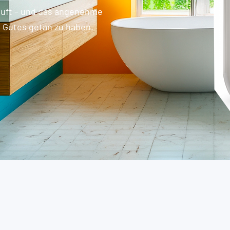
nduft – und das angenehme
 Gutes getan zu haben.