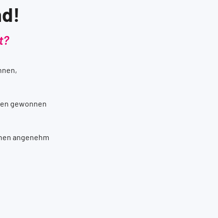
nd!
t?
nnen,
cen gewonnen
inen angenehm