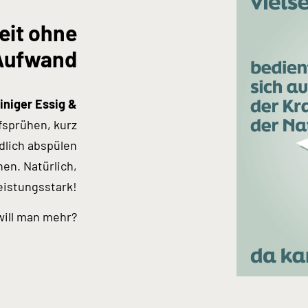
eit ohne
Aufwand
niger Essig &
fsprühen, kurz
dlich abspülen
en. Natürlich,
eistungsstark!
will man mehr?